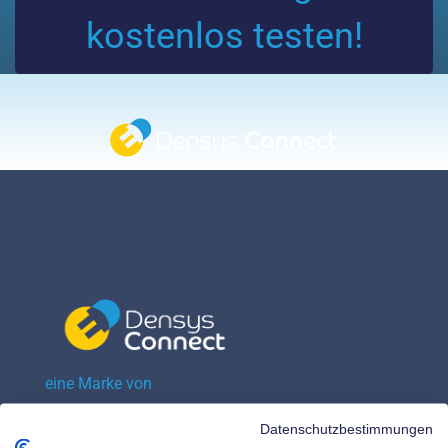
kostenlos testen!
eine Marke von
Densys pv5 GmbH
Datenschutzbestimmungen
Seligenstädter Straße 100