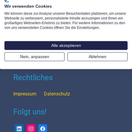
DE-63791 Karlstein am Main
Wir verwenden Cookies
Wir können diese zur Analyse unserer Besucherdaten platzieren, um unsere
Webseite zu verbessern, personalisierte Inhalte anzuzeigen und Ihnen ein
Sitemap
großartiges Webseiten-Erlebnis zu bieten. Für weitere Informationen zu den
von uns verwendeten Cookies öffnen Sie die Einstellungen.
Densys Connect
Preise
Finanzierung
Alle akzeptieren
Smart & Dynamisch
Densys Easy Connect
Presse
Nein, anpassen
Ablehnen
Einloggen
Rechtliches
Impressum
Datenschutz
Folgt uns!